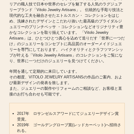
リアの職人技で日本や世界のセレブを魅了する人気のラグジュア
リーブランド「Vitolo Jewelry Artisans」。 伝統的な手彫り技法と
現代的な工夫を融合させたエトルスカン・ コレクションをはじ
め、洗練されたデザインとこだわり抜いた最高級のブライダルジ
ュエリーのプリンチペッサ ・コレクションなどオリジナリティ豊
かなコレクションを取り揃えています。 「Vitolo Jewelry
Artisans」は、ひとつひとつ真心を込めて造りだす「世界に一つだ
け」のジュエリーをコンセプトに高品質のオーダーメイドジュエ
リーを専門にしております。 ハイクオリティとクラフツマンシッ
プが叶える「Vitolo Jewelry Artisans」のコレクションをご覧にな
り、世界に一つだけのジュエリーを見つけてください。
年間を通して定期的に来日しています。
その都度、VITOLO JEWELRY ARTISANSの作品のご案内、およ
び最新デザインの発表を致します。
また、ジュエリーの製作やリフォームのご相談など、お客様と直
接のお打ち合わせも可能です。
2017年 ロサンゼルスアワードにてジュエリーデザイン賞
受賞。
2019年 ゴールデングローブ賞(レッドカーペット)へ招待さ
れる。